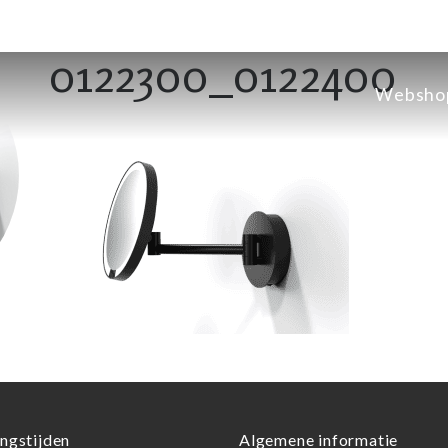
0122300_0122400
Websho
ngstijden
Algemene informatie