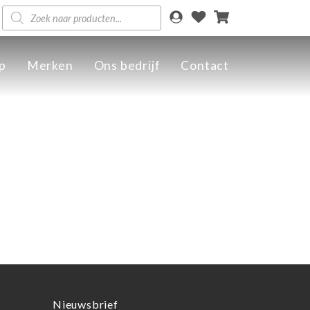
Producten
zoeken
p
Merken
Ons bedrijf
Contact
Nieuwsbrief