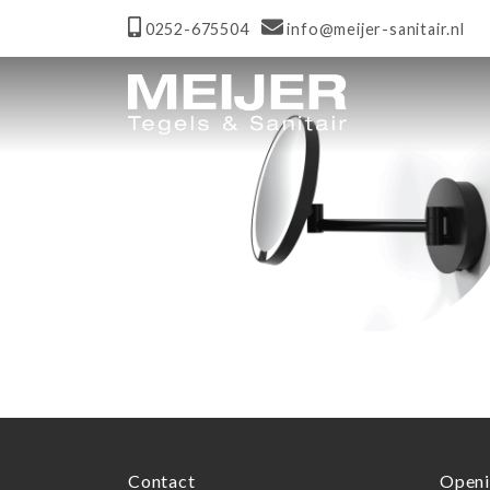
0252-675504
info@meijer-sanitair.nl
Contact
Openi