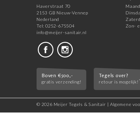
Haverstraat 70
Maanda
2153 GB Nieuw-Vennep
Dinsda
Nederland
Zaterd
Tel: 0252-675504
Zon- e
info@meijer-sanitair.nl
Boven €500,-
Tegels over?
gratis verzending!
retour is mogelijk!
© 2026 Meijer Tegels & Sanitair |
Algemene vo