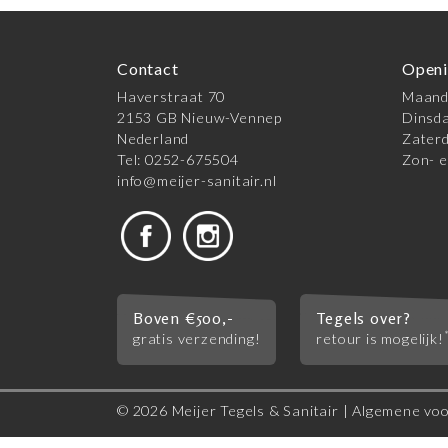
Contact
Openi
Haverstraat 70
Maanda
2153 GB Nieuw-Vennep
Dinsda
Nederland
Zaterd
Tel: 0252-675504
Zon- e
info@meijer-sanitair.nl
Boven €500,-
Tegels over?
gratis verzending!
retour is mogelijk!
© 2026 Meijer Tegels & Sanitair |
Algemene vo