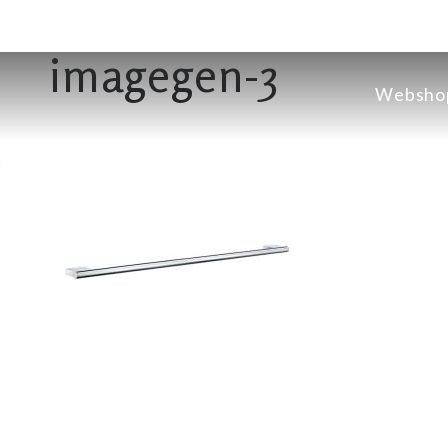
imagegen-3
Websho