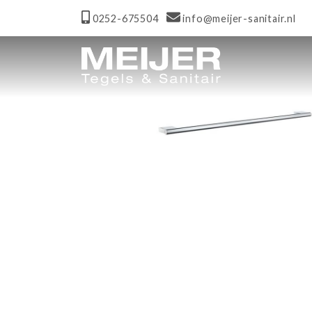
0252-675504
info@meijer-sanitair.nl