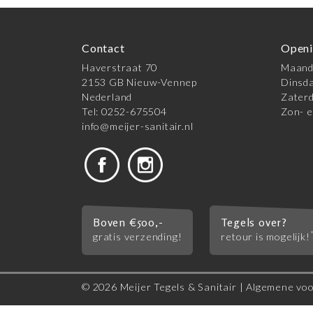
Contact
Openi
Haverstraat 70
Maanda
2153 GB Nieuw-Vennep
Dinsda
Nederland
Zaterd
Tel: 0252-675504
Zon- e
info@meijer-sanitair.nl
Boven €500,-
Tegels over?
gratis verzending!
retour is mogelijk!
© 2026 Meijer Tegels & Sanitair |
Algemene vo