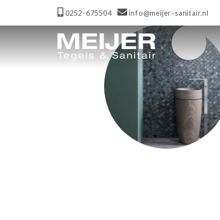
0252-675504
info@meijer-sanitair.nl