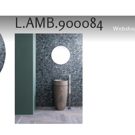
L.AMB.900084
Websho