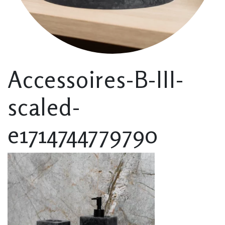
Accessoires-B-III-
scaled-
e1714744779790