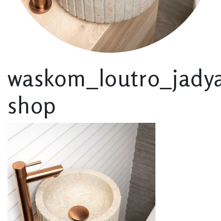
waskom_loutro_jady
shop