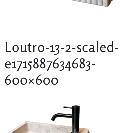
Loutro-13-2-scaled-
e1715887634683-
600×600