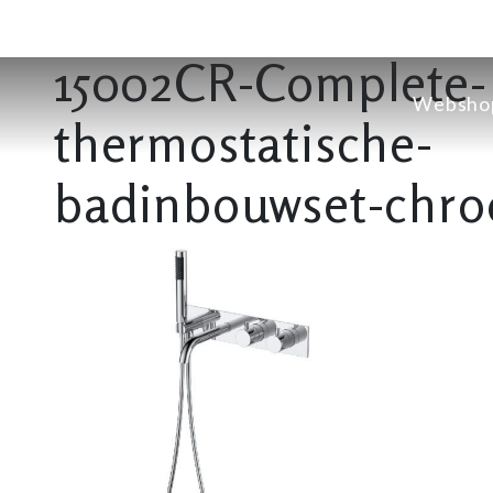
15002CR-Complete-
Websho
thermostatische-
badinbouwset-chro