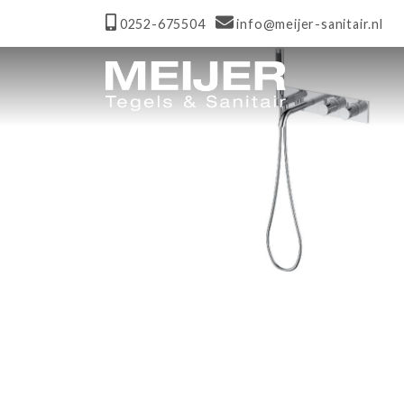
0252-675504
info@meijer-sanitair.nl