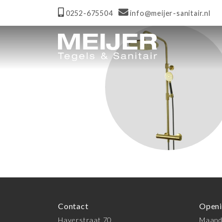
0252-675504
info@meijer-sanitair.nl
Contact
Openi
Haverstraat 70
Maanda