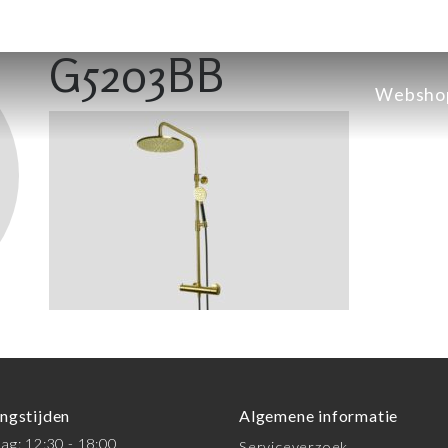
G5203BB
Websho
ngstijden
Algemene informatie
g: 12:30 - 18:00
Serviceverzoek