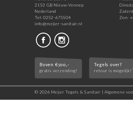
2153 GB Nieuw-Vennep
Dinsda
Nederland
Zaterd
Tel: 0252-675504
Zon- e
info@meijer-sanitair.nl
Boven €500,-
Tegels over?
gratis verzending!
retour is mogelijk!
© 2026 Meijer Tegels & Sanitair |
Algemene vo