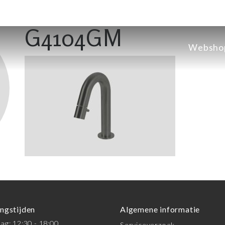
G4104GM
Websho
ngstijden
Algemene informatie
g: 12:30 - 18:00
Serviceverzoek