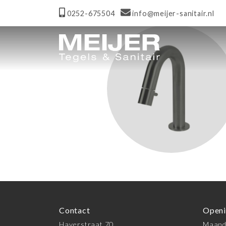
0252-675504
info@meijer-sanitair.nl
Contact
Openi
Haverstraat 70
Maanda