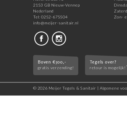
2153 GB Nieuw-Vennep
Dinsda
Nederland
Zaterd
Tel: 0252-675504
Zon- e
info@meijer-sanitair.nl
Boven €500,-
Tegels over?
gratis verzending!
retour is mogelijk!
© 2026 Meijer Tegels & Sanitair |
Algemene vo