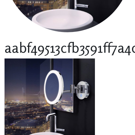
aabf49513cfb3591ff7a