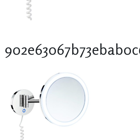
902e63067b73ebab0c