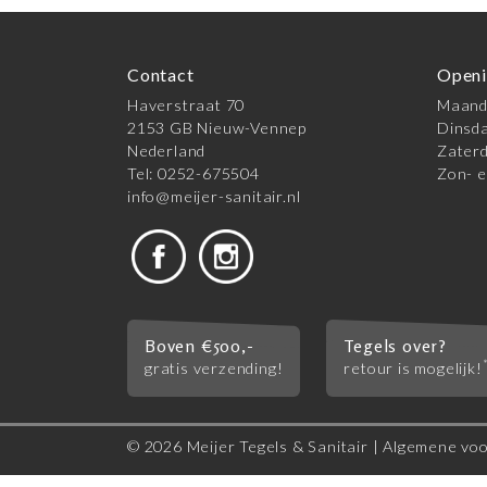
Contact
Openi
Haverstraat 70
Maanda
2153 GB Nieuw-Vennep
Dinsda
Nederland
Zaterd
Tel: 0252-675504
Zon- e
info@meijer-sanitair.nl
Boven €500,-
Tegels over?
gratis verzending!
retour is mogelijk!
© 2026 Meijer Tegels & Sanitair |
Algemene vo