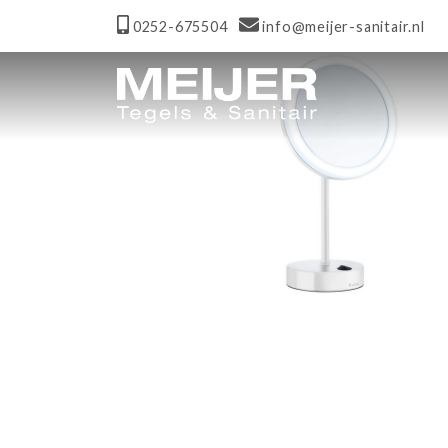
0252-675504
info@meijer-sanitair.nl