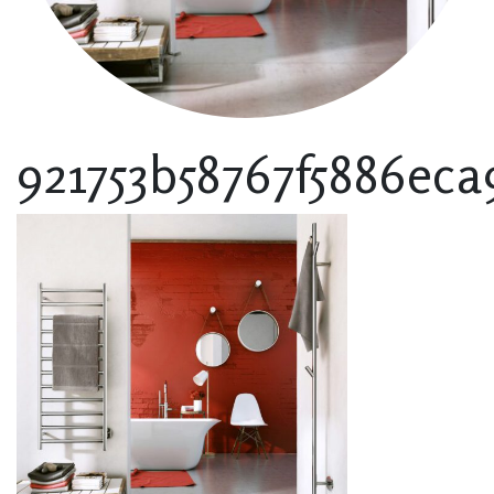
921753b58767f5886ec