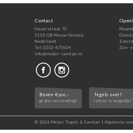
Contact
Openi
Haverstraat 70
Maanda
2153 GB Nieuw-Vennep
Dinsda
Nederland
Zaterd
Tel: 0252-675504
Zon- e
info@meijer-sanitair.nl
Boven €500,-
Tegels over?
gratis verzending!
retour is mogelijk!
© 2026 Meijer Tegels & Sanitair |
Algemene vo