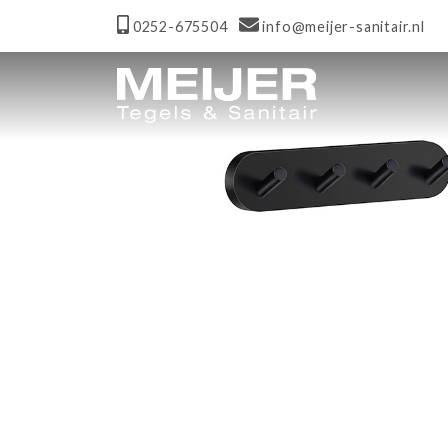
0252-675504
info@meijer-sanitair.nl