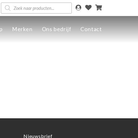
Producten
zoeken
p
Merken
Ons bedrijf
Contact
Nieuwsbrief