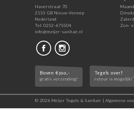
Haverstraat 70
Maanda
2153 GB Nieuw-Vennep
Dinsda
Nederland
Zaterd
Tel: 0252-675504
Zon- e
info@meijer-sanitair.nl
Boven €500,-
Tegels over?
gratis verzending!
retour is mogelijk!
© 2026 Meijer Tegels & Sanitair |
Algemene vo