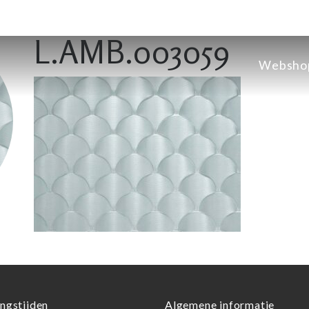
L.AMB.003059
Websho
ngstijden
Algemene informatie