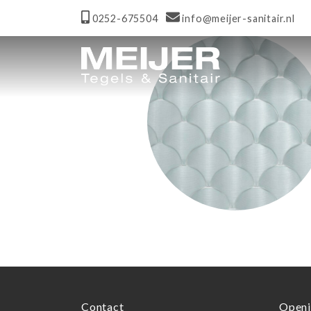
0252-675504
info@meijer-sanitair.nl
Contact
Openi