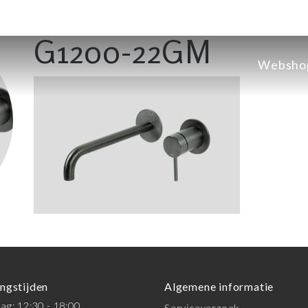
G1200-22GM
Websho
ngstijden
Algemene informatie
g: 12:30 - 18:00
Serviceverzoek