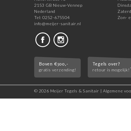
2153 GB Nieuw-Vennep
Dinsda
Nederland
Zaterd
Tel: 0252-675504
Zon- e
info@meijer-sanitair.nl
Boven €500,-
Tegels over?
gratis verzending!
retour is mogelijk!
© 2026 Meijer Tegels & Sanitair |
Algemene vo