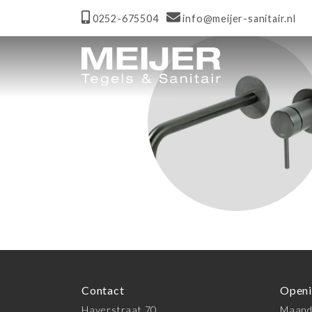
0252-675504
info@meijer-sanitair.nl
Contact
Openi
Haverstraat 70
Maanda