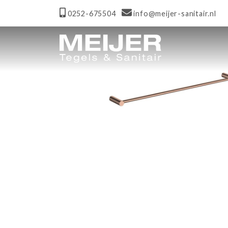
0252-675504
info@meijer-sanitair.nl