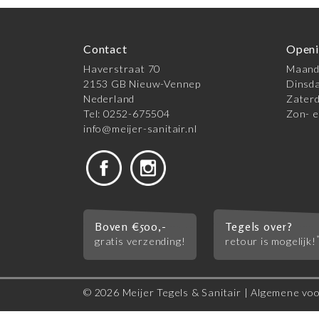
Contact
Openi
Haverstraat 70
Maanda
2153 GB Nieuw-Vennep
Dinsda
Nederland
Zaterd
Tel: 0252-675504
Zon- e
info@meijer-sanitair.nl
Boven €500,-
Tegels over?
gratis verzending!
retour is mogelijk!
© 2026 Meijer Tegels & Sanitair |
Algemene vo