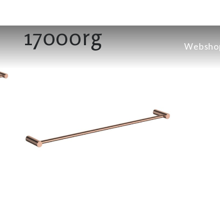
17000rg
Websho