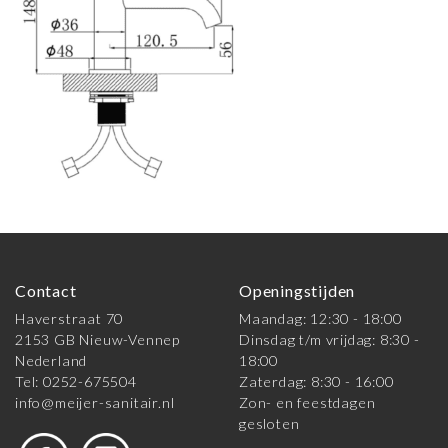
Contact
Openingstijden
Haverstraat 70
Maandag: 12:30 - 18:00
2153 GB Nieuw-Vennep
Dinsdag t/m vrijdag: 8:30 -
Nederland
18:00
Tel: 0252-675504
Zaterdag: 8:30 - 16:00
info@meijer-sanitair.nl
Zon- en feestdagen
gesloten