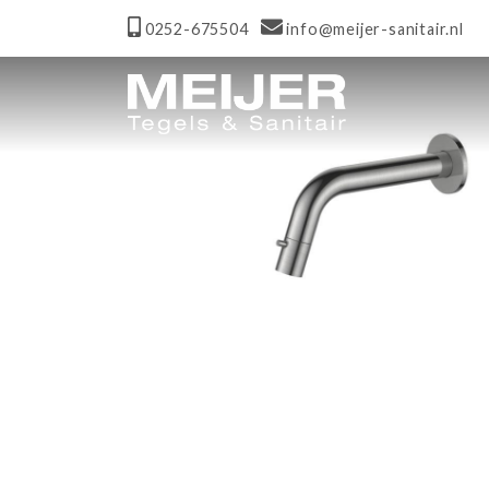
0252-675504
info@meijer-sanitair.nl