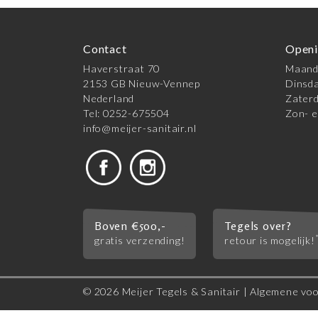
Contact
Openi
Haverstraat 70
Maanda
2153 GB Nieuw-Vennep
Dinsda
Nederland
Zaterd
Tel: 0252-675504
Zon- e
info@meijer-sanitair.nl
Boven €500,-
Tegels over?
gratis verzending!
retour is mogelijk!
© 2026 Meijer Tegels & Sanitair |
Algemene vo