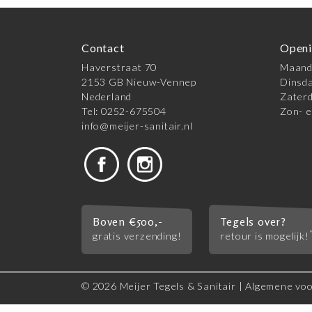
Contact
Openi
Haverstraat 70
Maanda
2153 GB Nieuw-Vennep
Dinsda
Nederland
Zaterd
Tel: 0252-675504
Zon- e
info@meijer-sanitair.nl
Boven €500,-
Tegels over?
gratis verzending!
retour is mogelijk!
© 2026 Meijer Tegels & Sanitair |
Algemene vo