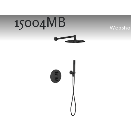
15004MB
Websho