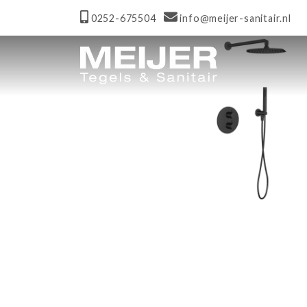
0252-675504
info@meijer-sanitair.nl