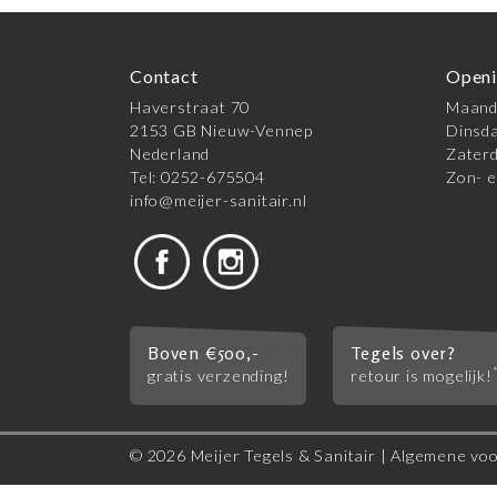
Contact
Openi
Haverstraat 70
Maanda
2153 GB Nieuw-Vennep
Dinsda
Nederland
Zaterd
Tel: 0252-675504
Zon- e
info@meijer-sanitair.nl
Boven €500,-
Tegels over?
gratis verzending!
retour is mogelijk!
© 2026 Meijer Tegels & Sanitair |
Algemene vo