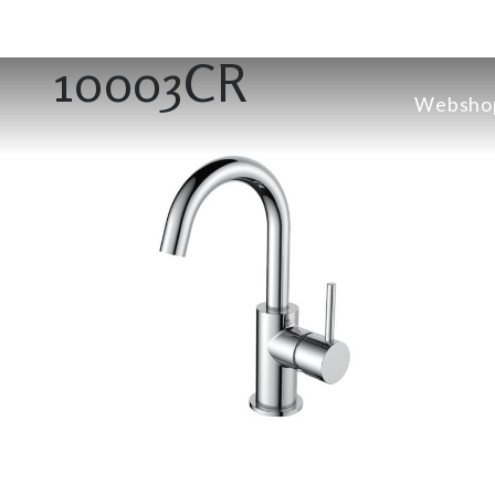
10003CR
Websho