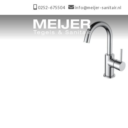
0252-675504
info@meijer-sanitair.nl