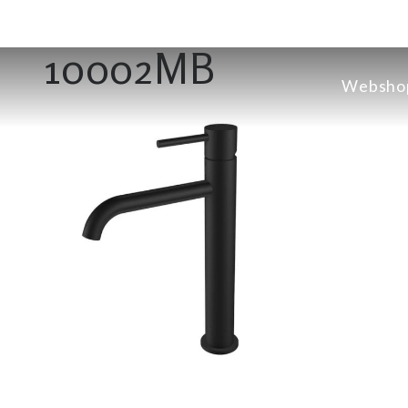
10002MB
Websho