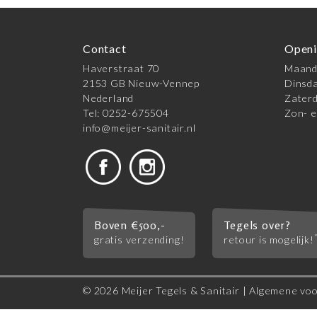
Contact
Openi
Haverstraat 70
Maanda
2153 GB Nieuw-Vennep
Dinsda
Nederland
Zaterd
Tel: 0252-675504
Zon- e
info@meijer-sanitair.nl
Boven €500,-
Tegels over?
gratis verzending!
retour is mogelijk!
© 2026 Meijer Tegels & Sanitair |
Algemene vo