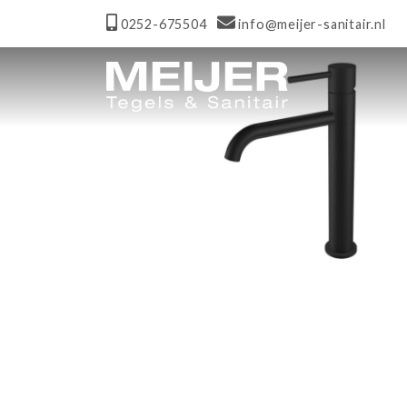
0252-675504
info@meijer-sanitair.nl