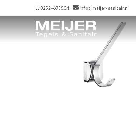
0252-675504
info@meijer-sanitair.nl