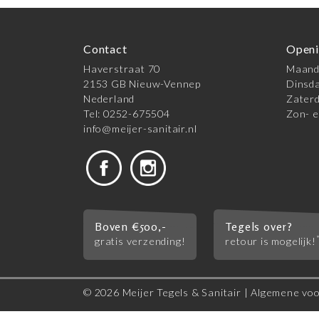
Contact
Openi
Haverstraat 70
Maanda
2153 GB Nieuw-Vennep
Dinsda
Nederland
Zaterd
Tel: 0252-675504
Zon- e
info@meijer-sanitair.nl
Boven €500,-
Tegels over?
gratis verzending!
retour is mogelijk!
© 2026 Meijer Tegels & Sanitair |
Algemene vo